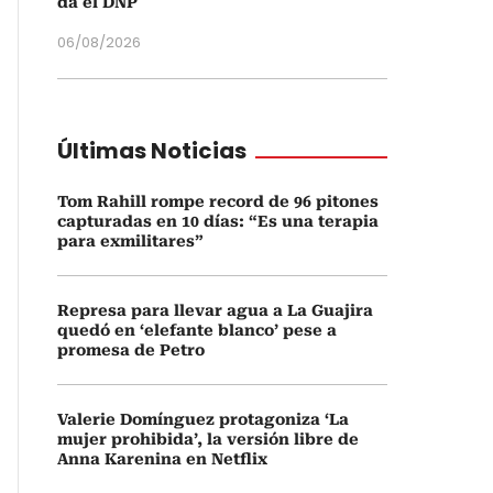
da el DNP
06/08/2026
Últimas Noticias
Tom Rahill rompe record de 96 pitones
capturadas en 10 días: “Es una terapia
para exmilitares”
Represa para llevar agua a La Guajira
quedó en ‘elefante blanco’ pese a
promesa de Petro
Valerie Domínguez protagoniza ‘La
mujer prohibida’, la versión libre de
Anna Karenina en Netflix