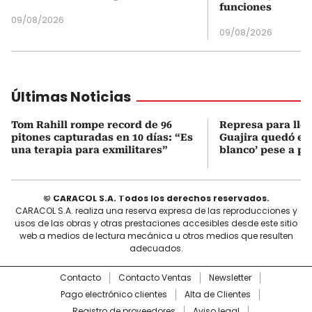
funciones
09/08/2026
09/08/2026
Últimas Noticias
Tom Rahill rompe record de 96
Represa para lle
pitones capturadas en 10 días: “Es
Guajira quedó en 
una terapia para exmilitares”
blanco’ pese a p
© CARACOL S.A. Todos los derechos reservados.
CARACOL S.A. realiza una reserva expresa de las reproducciones y
usos de las obras y otras prestaciones accesibles desde este sitio
web a medios de lectura mecánica u otros medios que resulten
adecuados.
Contacto
Contacto Ventas
Newsletter
Pago electrónico clientes
Alta de Clientes
Registro de proveedores
Aviso legal