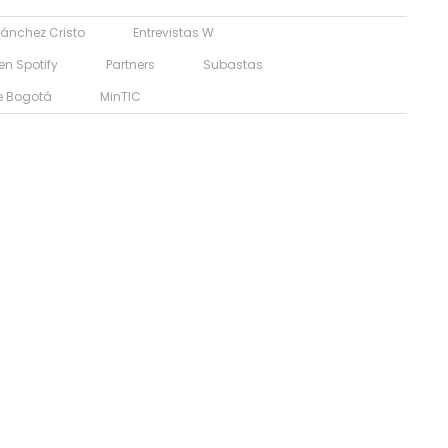
Sánchez Cristo
Entrevistas W
en Spotify
Partners
Subastas
e Bogotá
MinTIC