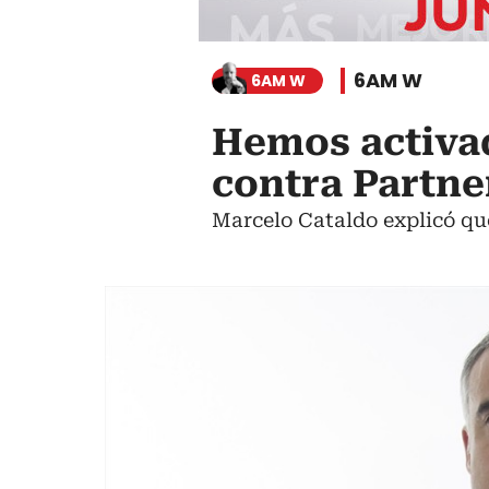
6AM W
6AM W
Hemos activad
contra Partne
Marcelo Cataldo explicó que