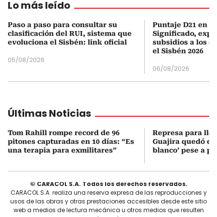
Lo más leído
Paso a paso para consultar su
Puntaje D21 en el
clasificación del RUI, sistema que
Significado, expl
evoluciona el Sisbén: link oficial
subsidios a los q
el Sisbén 2026
05/08/2026
06/08/2026
Últimas Noticias
Tom Rahill rompe record de 96
Represa para lle
pitones capturadas en 10 días: “Es
Guajira quedó en 
una terapia para exmilitares”
blanco’ pese a p
© CARACOL S.A. Todos los derechos reservados.
CARACOL S.A. realiza una reserva expresa de las reproducciones y
usos de las obras y otras prestaciones accesibles desde este sitio
web a medios de lectura mecánica u otros medios que resulten