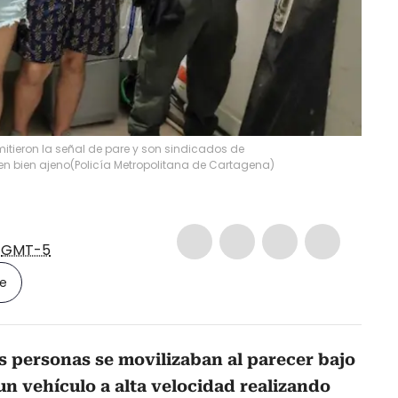
ieron la señal de pare y son sindicados de
en bien ajeno
(
Policía Metropolitana de Cartagena
)
3
GMT-5
le
s personas se movilizaban al parecer bajo
 un vehículo a alta velocidad realizando