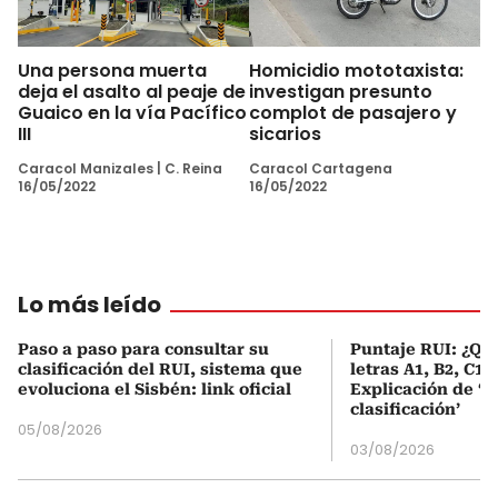
Una persona muerta
Homicidio mototaxista:
deja el asalto al peaje de
investigan presunto
Guaico en la vía Pacífico
complot de pasajero y
III
sicarios
Caracol Manizales
|
C. Reina
Caracol Cartagena
16/05/2022
16/05/2022
Lo más leído
Paso a paso para consultar su
Puntaje RUI: ¿Qué
clasificación del RUI, sistema que
letras A1, B2, C1 
evoluciona el Sisbén: link oficial
Explicación de ‘
clasificación’
05/08/2026
03/08/2026