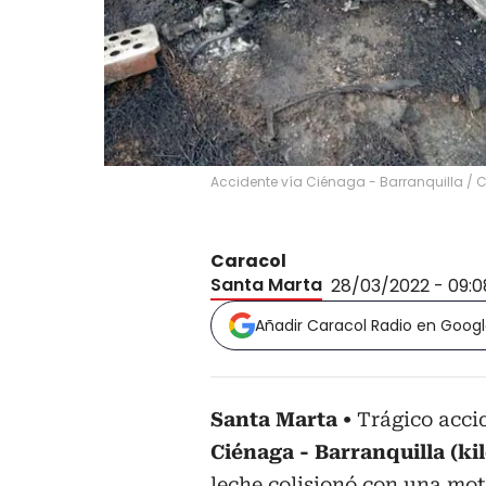
Accidente vía Ciénaga - Barranquilla
/
C
Caracol
Santa Marta
28/03/2022 - 09:
Añadir Caracol Radio en Goog
Santa Marta
Trágico acci
Ciénaga - Barranquilla (ki
leche colisionó con una mot