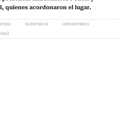
l, quienes acordonaron el lugar.
ombia
Sudamérica
Latinoamérica
mbia)