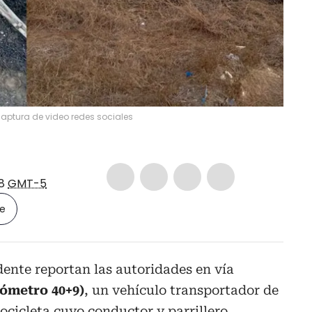
aptura de video redes sociales
08
GMT-5
le
dente reportan las autoridades en vía
lómetro 40+9)
, un vehículo transportador de
ocicleta cuyo conductor y parrillero