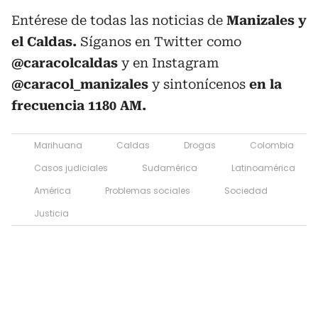
Entérese de todas las noticias de
Manizales y
el Caldas.
Síganos en Twitter como
@caracolcaldas
y en Instagram
@caracol_manizales
y sintonícenos
en la
frecuencia 1180 AM.
Marihuana
Caldas
Drogas
Colombia
Casos judiciales
Sudamérica
Latinoamérica
América
Problemas sociales
Sociedad
Justicia