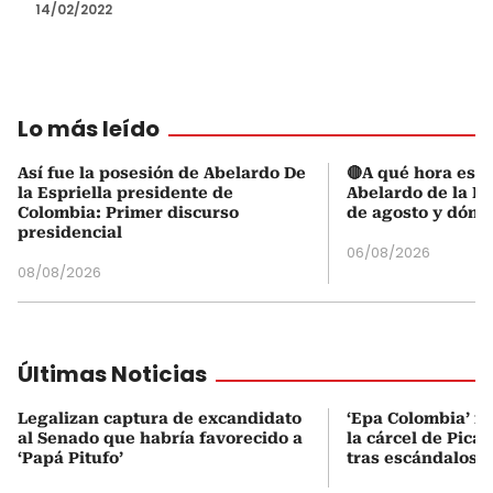
14/02/2022
Lo más leído
Así fue la posesión de Abelardo De
🔴A qué hora es l
la Espriella presidente de
Abelardo de la Es
Colombia: Primer discurso
de agosto y dónd
presidencial
06/08/2026
08/08/2026
Últimas Noticias
Legalizan captura de excandidato
‘Epa Colombia’ fu
al Senado que habría favorecido a
la cárcel de Pica
‘Papá Pitufo’
tras escándalos e