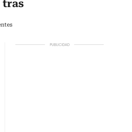
 tras
entes