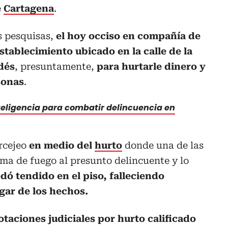
e
Cartagena
.
s pesquisas,
el hoy occiso en compañía de
establecimiento ubicado en la calle de la
dés
, presuntamente,
para hurtarle dinero y
sonas
.
teligencia para combatir delincuencia en
orcejeo
en medio del
hurto
donde una de las
rma de fuego al presunto delincuente y lo
ó tendido en el piso, falleciendo
gar de los hechos.
taciones judiciales por hurto calificado