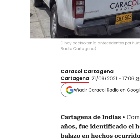
El hoy occiso tenía antecedentes por hurt
Radio Cartagena
)
Caracol Cartagena
Cartagena
21/09/2021 - 17:06
G
Añadir Caracol Radio en Goog
Cartagena de Indias
Co
años, fue identificado el 
balazo en hechos ocurrido