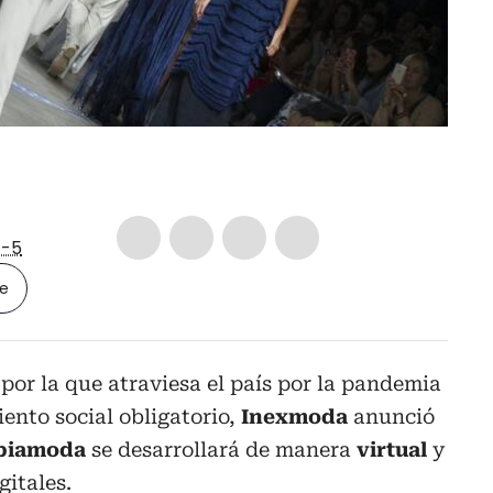
-5
le
or la que atraviesa el país por la pandemia
iento social obligatorio,
Inexmoda
anunció
biamoda
se desarrollará de manera
virtual
y
gitales.