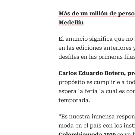
Más de un millón de perso
Medellín
El anuncio significa que no
en las ediciones anteriore
desfiles en las primeras filas
Carlos Eduardo Botero, p
propósito es cumplirle a to
espera la feria la cual es c
temporada.
“Es nuestra inmensa respons
moda en el país con los ins
Colombiamoda 2020
se va 