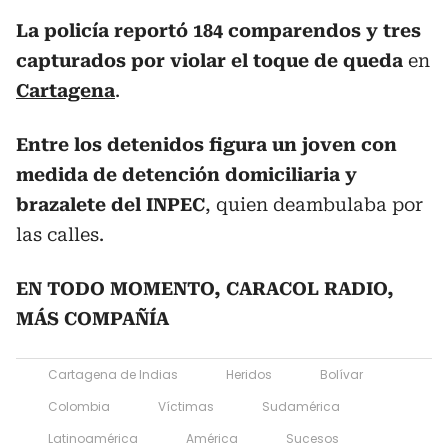
La policía reportó 184 comparendos y tres
capturados por violar el toque de queda
en
Cartagena
.
Entre los detenidos figura un joven con
medida de detención domiciliaria y
brazalete del INPEC
, quien deambulaba por
las calles.
EN TODO MOMENTO, CARACOL RADIO,
MÁS COMPAÑÍA
Cartagena de Indias
Heridos
Bolívar
Colombia
Víctimas
Sudamérica
Latinoamérica
América
Sucesos