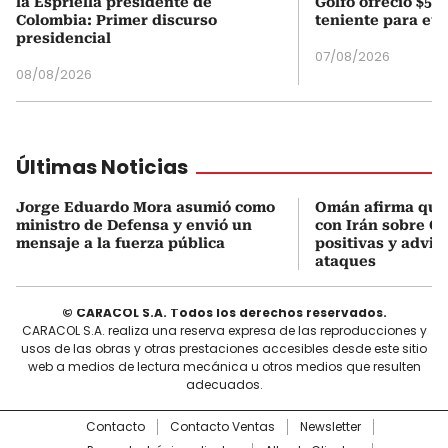
la Espriella presidente de
Golfo ofreció $50
Colombia: Primer discurso
teniente para evi
presidencial
07/08/2026
08/08/2026
Últimas Noticias
Jorge Eduardo Mora asumió como
Omán afirma que
ministro de Defensa y envió un
con Irán sobre O
mensaje a la fuerza pública
positivas y advie
ataques
© CARACOL S.A. Todos los derechos reservados.
CARACOL S.A. realiza una reserva expresa de las reproducciones y
usos de las obras y otras prestaciones accesibles desde este sitio
web a medios de lectura mecánica u otros medios que resulten
adecuados.
Contacto
Contacto Ventas
Newsletter