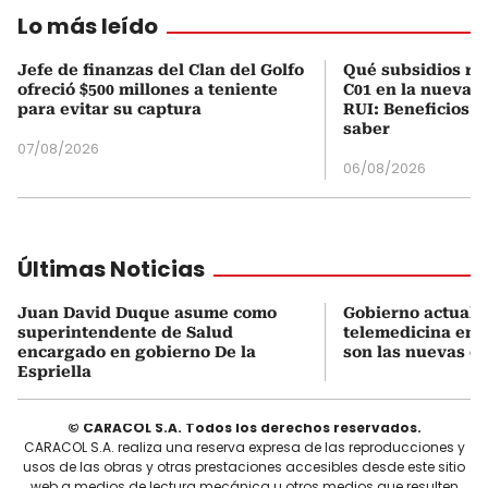
Lo más leído
Jefe de finanzas del Clan del Golfo
Qué subsidios rec
ofreció $500 millones a teniente
C01 en la nueva c
para evitar su captura
RUI: Beneficios y
saber
07/08/2026
06/08/2026
Últimas Noticias
Juan David Duque asume como
Gobierno actualiz
superintendente de Salud
telemedicina en 
encargado en gobierno De la
son las nuevas cu
Espriella
© CARACOL S.A. Todos los derechos reservados.
CARACOL S.A. realiza una reserva expresa de las reproducciones y
usos de las obras y otras prestaciones accesibles desde este sitio
web a medios de lectura mecánica u otros medios que resulten