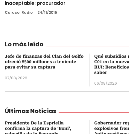
inaceptable: procurador
Caracol Radio
24/11/2015
Lo más leído
Jefe de finanzas del Clan del Golfo
Qué subsidios rec
ofreció $500 millones a teniente
C01 en la nueva c
para evitar su captura
RUI: Beneficios y
saber
07/08/2026
06/08/2026
Últimas Noticias
Presidente De la Espriella
Gobernador repor
confirma la captura de ‘Boni’,
explosivos frente
cabecilla de la Segunda
Antinarcóticos en