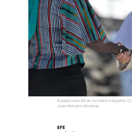
El papa Leon XIV en su visita a España. 
Juan Naharro Gimenez
EFE