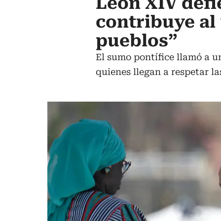
León XIV defi
contribuye al
pueblos”
El sumo pontífice llamó a u
quienes llegan a respetar la