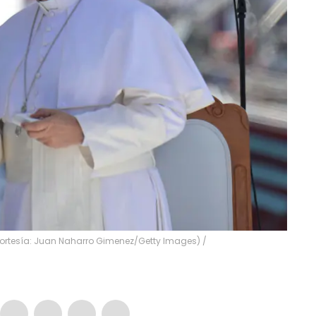
(Cortesía: Juan Naharro Gimenez/Getty Images)
/