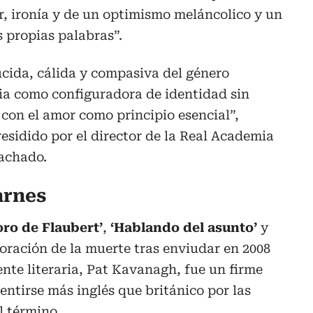
, ironía y de un optimismo meláncolico y un
 propias palabras”.
úcida, cálida y compasiva del género
a como configuradora de identidad sin
 con el amor como principio esencial”,
residido por el director de la Real Academia
achado.
arnes
oro de Flaubert’
,
‘Hablando del asunto’
y
loración de la muerte tras enviudar en 2008
nte literaria, Pat Kavanagh, fue un firme
sentirse más inglés que británico por las
l término.