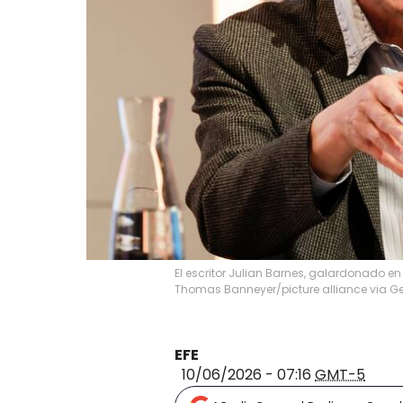
El escritor Julian Barnes, galardonado en
Thomas Banneyer/picture alliance via G
EFE
10/06/2026 - 07:16
GMT-5