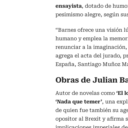
ensayista
, dotado de humor
pesimismo alegre, según sus
“Barnes ofrece una visión l
humano y emplea la memori
renunciar a la imaginación,
agrega el acta del jurado, p
España, Santiago Muñoz M
Obras de Julian B
Autor de novelas como
‘El l
‘Nada que temer’
, una exp
de quien fue también su age
opositor al Brexit y afirma 
implicaciones imperiales de