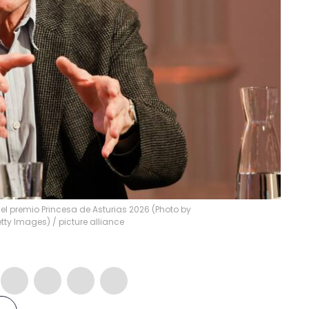
 el premio Princesa de Asturias 2026 (Photo by
etty Images)
/
picture alliance