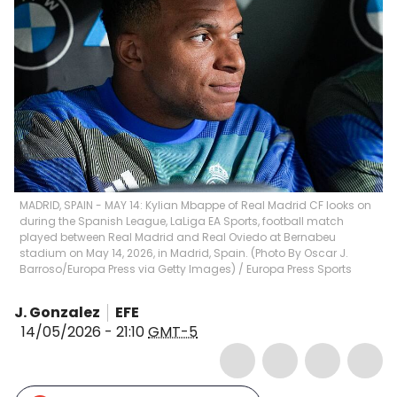
MADRID, SPAIN - MAY 14: Kylian Mbappe of Real Madrid CF looks on
during the Spanish League, LaLiga EA Sports, football match
played between Real Madrid and Real Oviedo at Bernabeu
stadium on May 14, 2026, in Madrid, Spain. (Photo By Oscar J.
Barroso/Europa Press via Getty Images)
/
Europa Press Sports
J. Gonzalez
EFE
14/05/2026 - 21:10
GMT-5