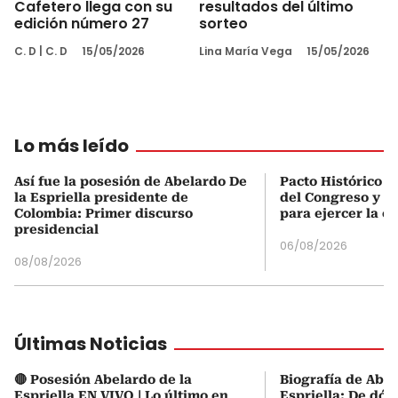
Cafetero llega con su
resultados del último
edición número 27
sorteo
C. D
|
C. D
15/05/2026
Lina María Vega
15/05/2026
Lo más leído
Así fue la posesión de Abelardo De
Pacto Histórico d
la Espriella presidente de
del Congreso y e
Colombia: Primer discurso
para ejercer la o
presidencial
06/08/2026
08/08/2026
Últimas Noticias
🔴 Posesión Abelardo de la
Biografía de Abel
Espriella EN VIVO | Lo último en
Espriella: De dón