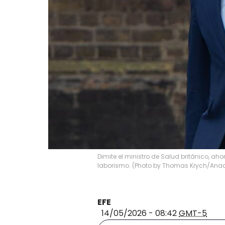
Dimite el ministro de Salud británico, aho
laborismo. (Photo by Thomas Krych/Anad
EFE
14/05/2026 - 08:42
GMT-5