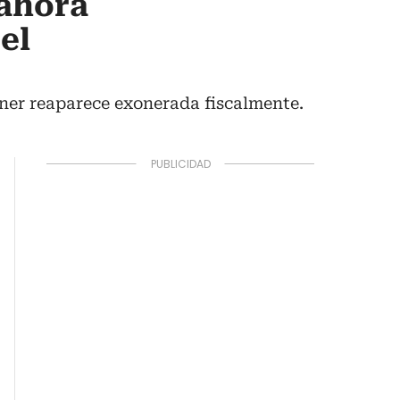
 ahora
el
yner reaparece exonerada fiscalmente.