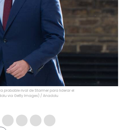
ra probable rival de Starmer para liderar el
olu via Getty Images)
/
Anadolu