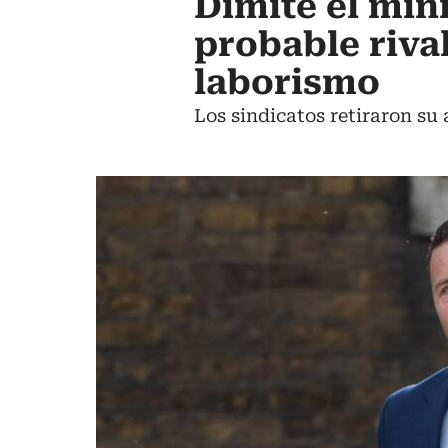
Dimite el min
probable rival
laborismo
Los sindicatos retiraron su