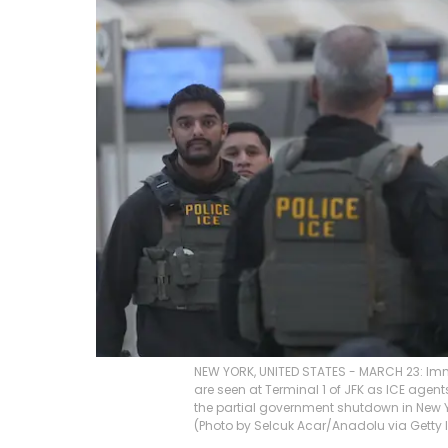
NEW YORK, UNITED STATES - MARCH 23: Im
are seen at Terminal 1 of JFK as ICE age
the partial government shutdown in New Yo
(Photo by Selcuk Acar/Anadolu via Getty