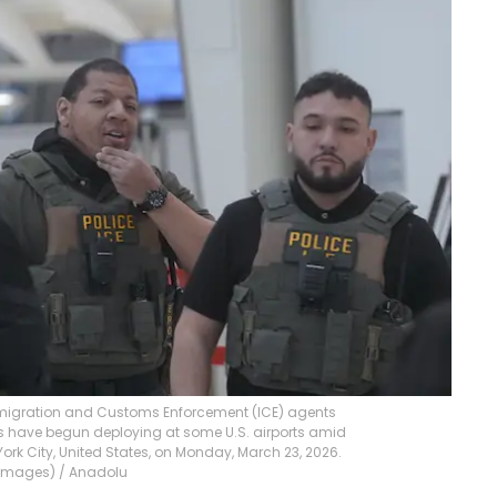
migration and Customs Enforcement (ICE) agents
nts have begun deploying at some U.S. airports amid
rk City, United States, on Monday, March 23, 2026.
 Images)
/
Anadolu