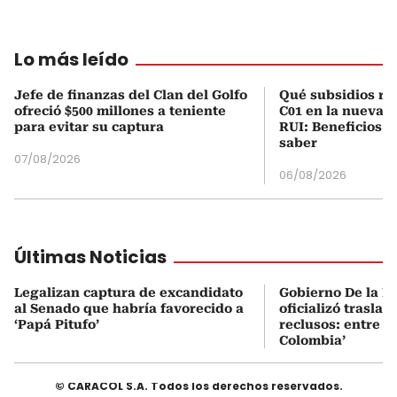
Lo más leído
Jefe de finanzas del Clan del Golfo
Qué subsidios rec
ofreció $500 millones a teniente
C01 en la nueva c
para evitar su captura
RUI: Beneficios y
saber
07/08/2026
06/08/2026
Últimas Noticias
Legalizan captura de excandidato
Gobierno De la Es
al Senado que habría favorecido a
oficializó traslad
‘Papá Pitufo’
reclusos: entre el
Colombia’
© CARACOL S.A. Todos los derechos reservados.