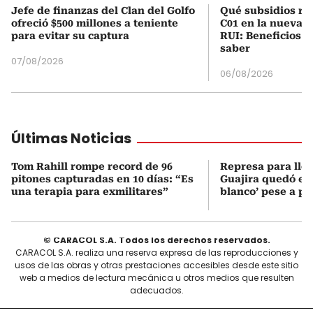
Jefe de finanzas del Clan del Golfo
Qué subsidios rec
ofreció $500 millones a teniente
C01 en la nueva c
para evitar su captura
RUI: Beneficios y
saber
07/08/2026
06/08/2026
Últimas Noticias
Tom Rahill rompe record de 96
Represa para lle
pitones capturadas en 10 días: “Es
Guajira quedó en 
una terapia para exmilitares”
blanco’ pese a p
© CARACOL S.A. Todos los derechos reservados.
CARACOL S.A. realiza una reserva expresa de las reproducciones y
usos de las obras y otras prestaciones accesibles desde este sitio
web a medios de lectura mecánica u otros medios que resulten
adecuados.