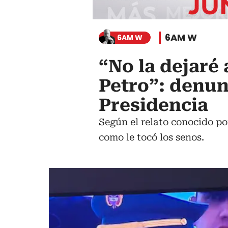
6AM W
6AM W
“No la dejaré
Petro”: denun
Presidencia
Según el relato conocido por
como le tocó los senos.