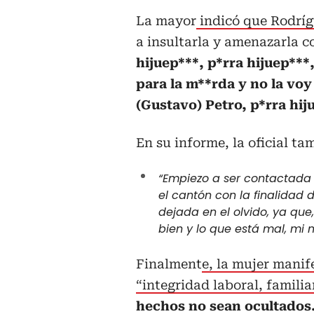
La mayor
indicó que Rodrí
a insultarla y amenazarla c
hijuep***, p*rra hijuep***
para la m**rda y no la vo
(Gustavo) Petro, p*rra hij
En su informe, la oficial t
“Empiezo a ser contactada 
el cantón con la finalidad 
dejada en el olvido, ya qu
bien y lo que está mal, mi 
Finalment
e, la mujer manif
“integridad laboral, familia
hechos no sean ocultados