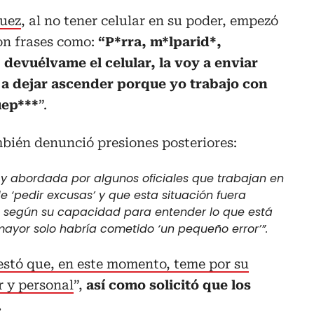
guez
, al no tener celular en su poder, empezó
on frases como:
“P*rra, m*lparid*,
, devuélvame el celular, la voy a enviar
y a dejar ascender porque yo trabajo con
uep***
”.
ambién denunció presiones posteriores:
y abordada por algunos oficiales que trabajan en
de ‘pedir excusas’ y que esta situación fuera
e, según su capacidad para entender lo que está
mayor solo habría cometido ‘un pequeño error’”.
estó que, en este momento, teme por su
r y personal
”,
así como solicitó que los
.