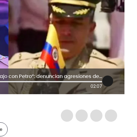
“No la dejaré ascender porque trabajo con Petro”: denuncian agresiones de edecán de Presidencia
02:07
le