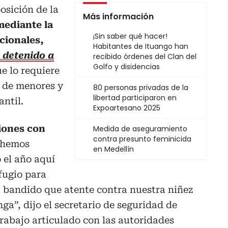
osición de la
Más información
mediante la
¡Sin saber qué hacer!
cionales,
Habitantes de Ituango han
l detenido a
recibido órdenes del Clan del
Golfo y disidencias
ue lo requiere
n de menores y
80 personas privadas de la
libertad participaron en
antil.
Expoartesano 2025
iones con
Medida de aseguramiento
contra presunto feminicida
 hemos
en Medellín
 el año aquí
fugio para
a bandido que atente contra nuestra niñez
ga”, dijo el secretario de seguridad de
trabajo articulado con las autoridades