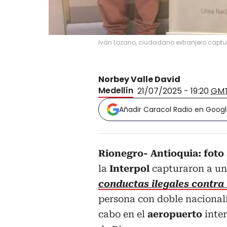
Iván Lozano, ciudadano extranjero captur
Norbey Valle David
Medellín
21/07/2025 - 19:20
GM
Añadir Caracol Radio en Goog
Rionegro- Antioquia: foto
la
Interpol
capturaron a u
conductas ilegales contra
persona con doble naciona
cabo en el
aeropuerto
inter