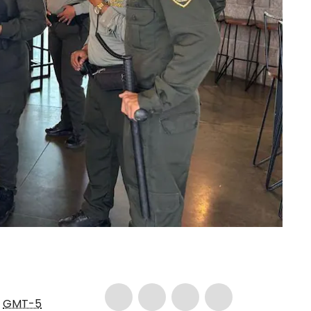
3
GMT-5