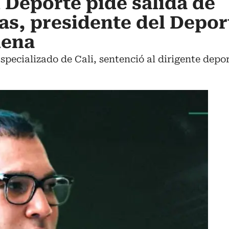
l Deporte pide salida de
s, presidente del Depor
dena
specializado de Cali, sentenció al dirigente depo