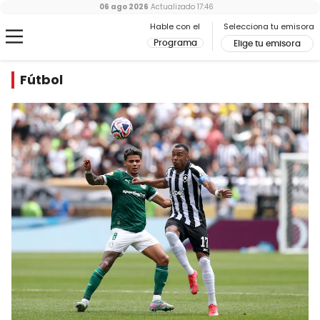
06 ago 2026
Actualizado
17:46
Hable con el
Selecciona tu emisora
Programa
Elige tu emisora
Fútbol