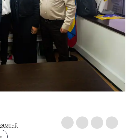
7
GMT-5
le