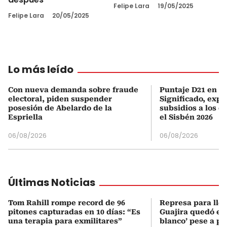
Felipe Lara
19/05/2025
Felipe Lara
20/05/2025
Lo más leído
Con nueva demanda sobre fraude
Puntaje D21 en el
electoral, piden suspender
Significado, expl
posesión de Abelardo de la
subsidios a los q
Espriella
el Sisbén 2026
06/08/2026
06/08/2026
Últimas Noticias
Tom Rahill rompe record de 96
Represa para lle
pitones capturadas en 10 días: “Es
Guajira quedó en 
una terapia para exmilitares”
blanco’ pese a p