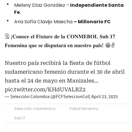
Melany Díaz González –
Independiente Santa
Fe.
Ana Sofía Clavijo Maecha
– Millonario FC
🗓️ ¡𝐂𝐨𝐧𝐨𝐜𝐞 𝐞𝐥 𝐅𝐢𝐱𝐭𝐮𝐫𝐞 𝐝𝐞 𝐥𝐚 𝐂𝐎𝐍𝐌𝐄𝐁𝐎𝐋 𝐒𝐮𝐛 𝟏𝟕
𝐅𝐞𝐦𝐞𝐧𝐢𝐧𝐚 𝐪𝐮𝐞 𝐬𝐞 𝐝𝐢𝐬𝐩𝐮𝐭𝐚𝐫𝐚́ 𝐞𝐧 𝐧𝐮𝐞𝐬𝐭𝐫𝐨 𝐩𝐚𝐢́𝐬! 😁✌️
Nuestro país recibirá la fiesta de fútbol
sudamericano femenio durante el 30 de abril
hasta el 24 de mayo en Manizales…
pic.twitter.com/KHdUVALBZ2
— Selección Colombia (@FCFSeleccionCol)
April 23, 2025
Selección colombiana
Fútbol femenino
Sub 17