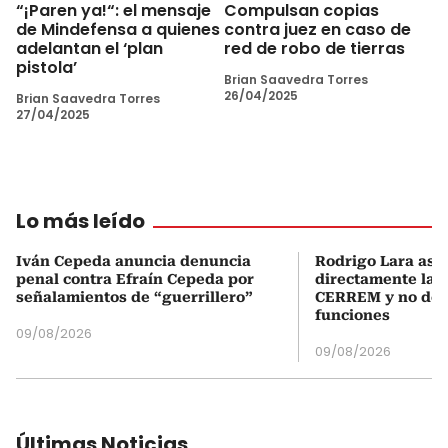
“¡Paren ya!“: el mensaje
Compulsan copias
de Mindefensa a quienes
contra juez en caso de
adelantan el ‘plan
red de robo de tierras
pistola’
Brian Saavedra Torres
26/04/2025
Brian Saavedra Torres
27/04/2025
Lo más leído
Iván Cepeda anuncia denuncia
Rodrigo Lara asu
penal contra Efraín Cepeda por
directamente la P
señalamientos de “guerrillero”
CERREM y no del
funciones
09/08/2026
09/08/2026
Últimas Noticias