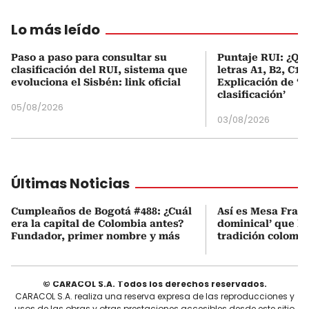
Lo más leído
Paso a paso para consultar su
Puntaje RUI: ¿Qué
clasificación del RUI, sistema que
letras A1, B2, C1 
evoluciona el Sisbén: link oficial
Explicación de ‘
clasificación’
05/08/2026
03/08/2026
Últimas Noticias
Cumpleaños de Bogotá #488: ¿Cuál
Así es Mesa Franca
era la capital de Colombia antes?
dominical’ que le
Fundador, primer nombre y más
tradición colomb
© CARACOL S.A. Todos los derechos reservados.
CARACOL S.A. realiza una reserva expresa de las reproducciones y
usos de las obras y otras prestaciones accesibles desde este sitio