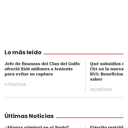
Lo más leído
Jefe de finanzas del Clan del Golfo
Qué subsidios rec
ofreció $500 millones a teniente
C01 en la nueva c
para evitar su captura
RUI: Beneficios y
saber
07/08/2026
06/08/2026
Últimas Noticias
¿Alianza criminal en el Norte?
Ejército restable