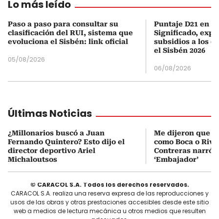
Lo más leído
Paso a paso para consultar su
Puntaje D21 en el
clasificación del RUI, sistema que
Significado, expl
evoluciona el Sisbén: link oficial
subsidios a los q
el Sisbén 2026
05/08/2026
06/08/2026
Últimas Noticias
¿Millonarios buscó a Juan
Me dijeron que Mi
Fernando Quintero? Esto dijo el
como Boca o Rive
director deportivo Ariel
Contreras narró s
Michaloutsos
‘Embajador’
© CARACOL S.A. Todos los derechos reservados.
CARACOL S.A. realiza una reserva expresa de las reproducciones y
usos de las obras y otras prestaciones accesibles desde este sitio
web a medios de lectura mecánica u otros medios que resulten