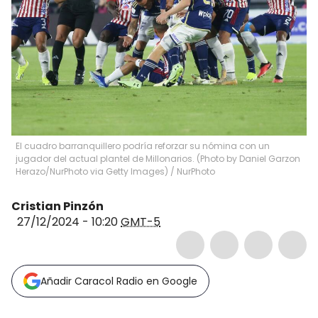
El cuadro barranquillero podría reforzar su nómina con un
jugador del actual plantel de Millonarios. (Photo by Daniel Garzon
Herazo/NurPhoto via Getty Images)
/
NurPhoto
Cristian Pinzón
27/12/2024 - 10:20
GMT-5
Añadir Caracol Radio en Google