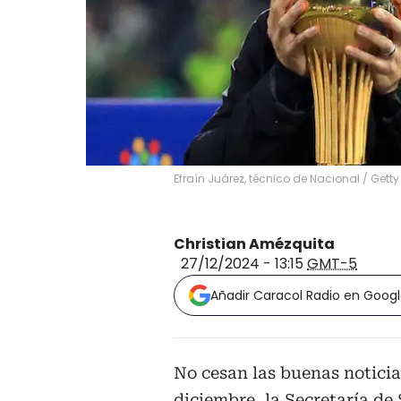
Efraín Juárez, técnico de Nacional / Gett
Christian Amézquita
27/12/2024 - 13:15
GMT-5
Añadir Caracol Radio en Goog
No cesan las buenas notici
diciembre, la Secretaría de