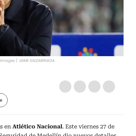
y Images
/
JAIME SALDARRIAGA
le
as en
Atlético Nacional
. Este viernes 27 de
 Seguridad de Medellín dio nuevos detalles