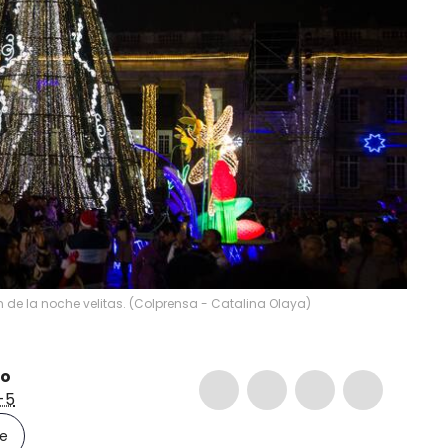
ón de la noche velitas. (Colprensa - Catalina Olaya)
io
-5
le