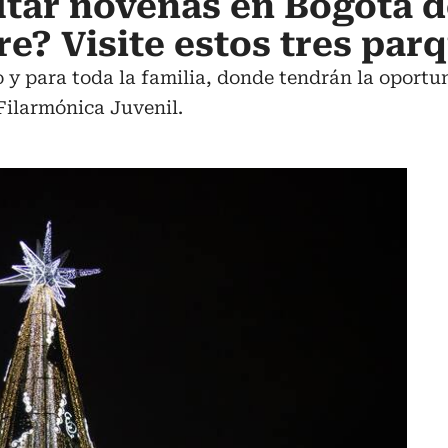
tar novenas en Bogotá de
re? Visite estos tres par
o y para toda la familia, donde tendrán la oportu
Filarmónica Juvenil.