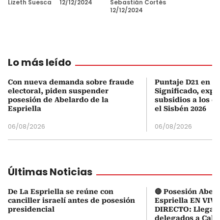
Lizeth Suesca
12/12/2024
Sebastián Cortés
12/12/2024
Lo más leído
Con nueva demanda sobre fraude
Puntaje D21 en el
electoral, piden suspender
Significado, expl
posesión de Abelardo de la
subsidios a los q
Espriella
el Sisbén 2026
06/08/2026
06/08/2026
Últimas Noticias
De La Espriella se reúne con
🔴 Posesión Abela
canciller israelí antes de posesión
Espriella EN VIVO
presidencial
DIRECTO: Llegaro
delegados a Cali