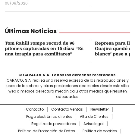
08/08/2026
Últimas Noticias
Tom Rahill rompe record de 96
Represa para lle
pitones capturadas en 10 días: “Es
Guajira quedó en 
una terapia para exmilitares”
blanco’ pese a p
© CARACOL S.A. Todos los derechos reservados.
CARACOL S.A. realiza una reserva expresa de las reproducciones y
usos de las obras y otras prestaciones accesibles desde este sitio
web a medios de lectura mecánica u otros medios que resulten
adecuados.
Contacto
Contacto Ventas
Newsletter
Pago electrónico clientes
Alta de Clientes
Registro de proveedores
Aviso legal
Política de Protección de Datos
Política de cookies