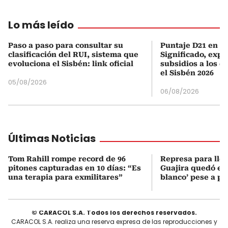
Lo más leído
Paso a paso para consultar su
Puntaje D21 en el
clasificación del RUI, sistema que
Significado, expl
evoluciona el Sisbén: link oficial
subsidios a los q
el Sisbén 2026
05/08/2026
06/08/2026
Últimas Noticias
Tom Rahill rompe record de 96
Represa para lle
pitones capturadas en 10 días: “Es
Guajira quedó en 
una terapia para exmilitares”
blanco’ pese a p
© CARACOL S.A. Todos los derechos reservados.
CARACOL S.A. realiza una reserva expresa de las reproducciones y