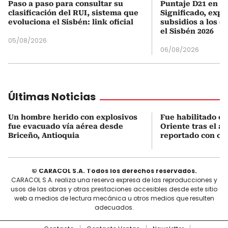
Paso a paso para consultar su
Puntaje D21 en el
clasificación del RUI, sistema que
Significado, expl
evoluciona el Sisbén: link oficial
subsidios a los q
el Sisbén 2026
05/08/2026
06/08/2026
Últimas Noticias
Un hombre herido con explosivos
Fue habilitado el
fue evacuado vía aérea desde
Oriente tras el a
Briceño, Antioquia
reportado con oc
© CARACOL S.A. Todos los derechos reservados.
CARACOL S.A. realiza una reserva expresa de las reproducciones y
usos de las obras y otras prestaciones accesibles desde este sitio
web a medios de lectura mecánica u otros medios que resulten
adecuados.