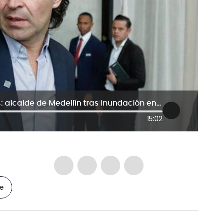
No nos vamos hasta reponer daños: alcalde de Medellín tras inundación en barrio Santa Cruz
15:02
le