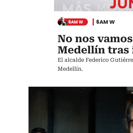
6AM W
6AM W
No nos vamos 
Medellín tras
El alcalde Federico Gutiérr
Medellín.