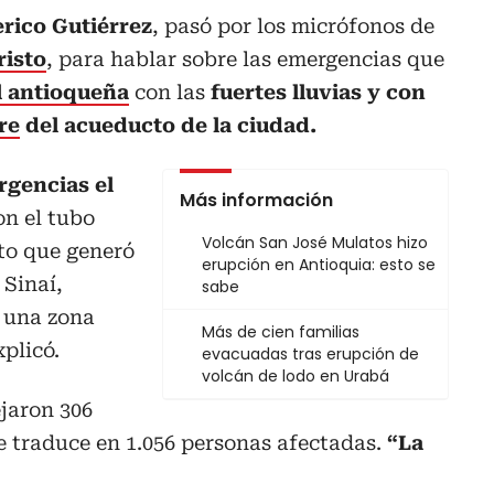
rico Gutiérrez
, pasó por los micrófonos de
risto
, para hablar sobre las emergencias que
al antioqueña
con las
fuertes lluvias y con
re
del acueducto de la ciudad.
rgencias el
Más información
on el tubo
Volcán San José Mulatos hizo
to que generó
erupción en Antioquia: esto se
 Sinaí,
sabe
 una zona
Más de cien familias
plicó.
evacuadas tras erupción de
volcán de lodo en Urabá
jaron 306
se traduce en 1.056 personas afectadas.
“La