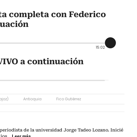
sta completa con Federico
nuación
15:02
VIVO a continuación
ajoz)
Antioquia
Fico Gutiérrez
eriodista de la universidad Jorge Tadeo Lozano. Inicié
dios
...
Leer más