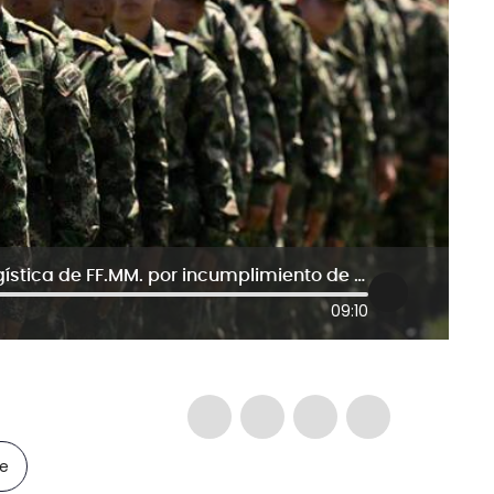
MinDefensa sanciona a Agencia Logística de FF.MM. por incumplimiento de comida a soldados
09:10
le