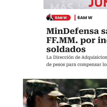
6AM W
6AM W
MinDefensa sa
FF.MM. por i
soldados
La Dirección de Adquisicion
de pesos para compensar los