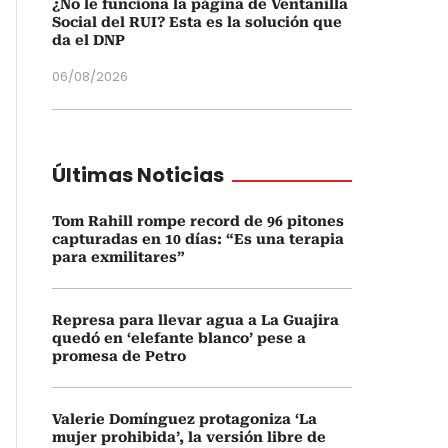
¿No le funciona la página de Ventanilla
Social del RUI? Esta es la solución que
da el DNP
06/08/2026
Últimas Noticias
Tom Rahill rompe record de 96 pitones
capturadas en 10 días: “Es una terapia
para exmilitares”
Represa para llevar agua a La Guajira
quedó en ‘elefante blanco’ pese a
promesa de Petro
Valerie Domínguez protagoniza ‘La
mujer prohibida’, la versión libre de