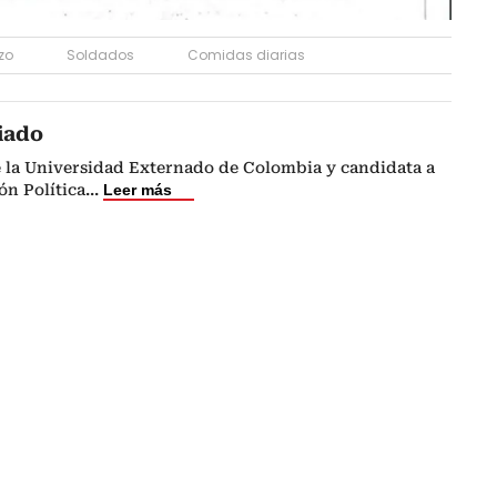
zo
Soldados
Comidas diarias
iado
e la Universidad Externado de Colombia y candidata a
n Política
...
Leer más