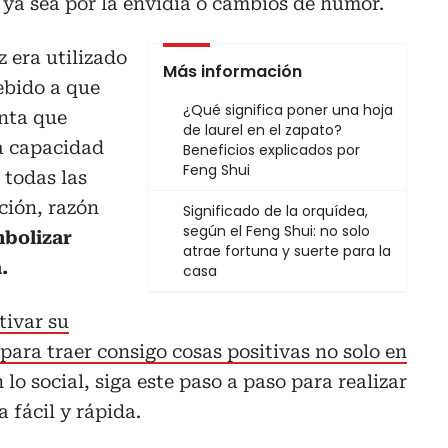
 ya sea por la envidia o cambios de humor.
z era utilizado
Más información
bido a que
¿Qué significa poner una hoja
anta que
de laurel en el zapato?
la capacidad
Beneficios explicados por
Feng Shui
 todas las
ción, razón
Significado de la orquídea,
según el Feng Shui: no solo
mbolizar
atrae fortuna y suerte para la
.
casa
tivar su
para traer consigo cosas positivas no solo en
lo social, siga este paso a paso para realizar
 fácil y rápida.