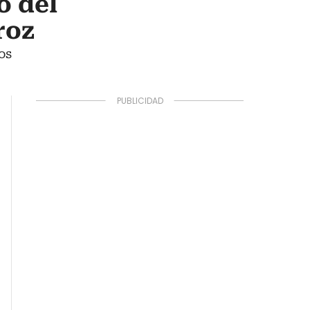
o del
roz
os