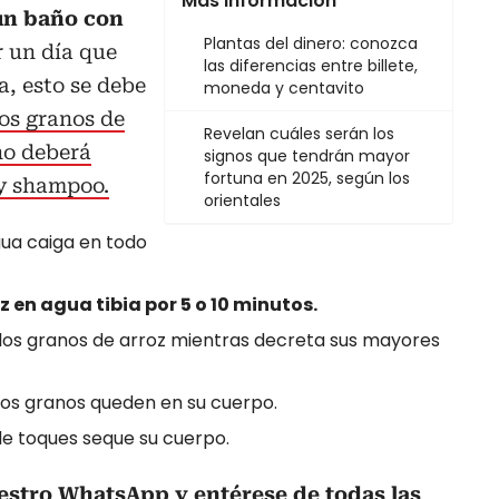
Más información
 un baño con
Plantas del dinero: conozca
r un día que
las diferencias entre billete,
a, esto se debe
moneda y centavito
los granos de
Revelan cuáles serán los
no deberá
signos que tendrán mayor
fortuna en 2025, según los
 y shampoo.
orientales
agua caiga en todo
 en agua tibia por 5 o 10 minutos.
 los granos de arroz mientras decreta sus mayores
r los granos queden en su cuerpo.
de toques seque su cuerpo.
uestro WhatsApp y entérese de todas las