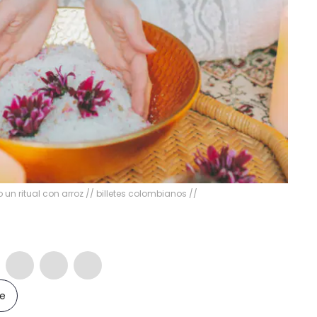
un ritual con arroz // billetes colombianos //
le