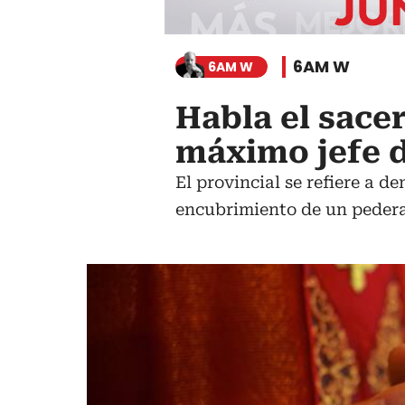
6AM W
6AM W
Habla el sac
máximo jefe d
El provincial se refiere a d
encubrimiento de un pedera