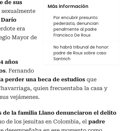
te de sus
Más información
 sexualmente
Por encubrir presunto
 Darío
pederasta, denuncian
rdote era
penalmente al padre
Francisco De Roux
legio Mayor de
No habrá tribunal de honor:
padre de Roux sobre caso
Santrich
14 años
os
. Fernando
a perder una beca de estudios
que
Chavarriaga, quien frecuentaba la casa y
sus vejámenes.
de la familia Llano denunciaron el delito
mo de los jesuitas en Colombia, el
padre
 se desempeñaba en ese momento como