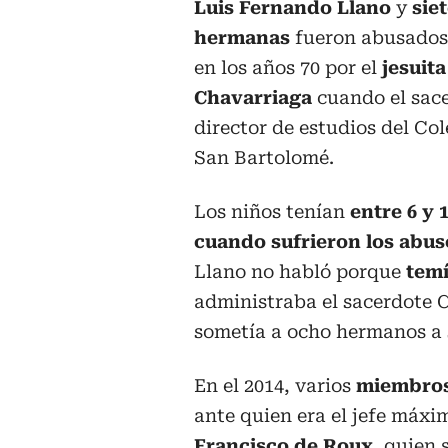
Luis Fernando Llano
y
sie
hermanas
fueron abusados
en los años 70 por el
jesuita
Chavarriaga
cuando el sace
director de estudios del Co
San Bartolomé.
Los niños tenían
entre 6 y 
cuando sufrieron los abus
Llano no habló porque
temí
administraba el sacerdote 
sometía a ocho hermanos a 
En el 2014, varios
miembros 
ante quien era el jefe máxi
Francisco de Roux
, quien