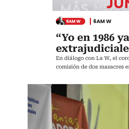
6AM W
6AM W
“Yo en 1986 y
extrajudiciale
En diálogo con La W, el cor
comisión de dos masacres en