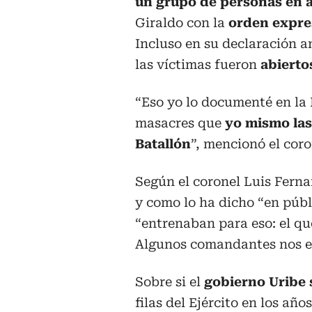
un grupo de personas en a
Giraldo con la
orden expre
Incluso en su declaración a
las víctimas fueron
abierto
“Eso yo lo documenté en la F
masacres que
yo mismo las
Batallón
”, mencionó el coro
Según el coronel Luis Ferna
y como lo ha dicho “en públ
“entrenaban para eso: el q
Algunos comandantes nos en
Sobre si el
gobierno Uribe 
filas del Ejército en los año