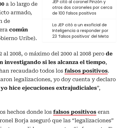
JEP citó al coronel Pinzón y
00
a lo largo de
otros dos coroneles por cerca
licto armado,
de 100 falsos positivos
n de
La JEP citó a un exoficial de
era
común
Inteligencia a responder por
23 ‘falsos positivos’ del Meta
obierno Uribe).
2 al 2008, o máximo del 2000 al 2008 pero
de
n investigando si les alcanza el tiempo
,
o han recaudado todos los
falsos positivos
.
maron legalizaciones, yo doy cuenta y declaro
 yo hice ejecuciones extrajudiciales
”,
tos hechos donde los
falsos positivos
eran
oronel Borja aseguró que las “legalizaciones”