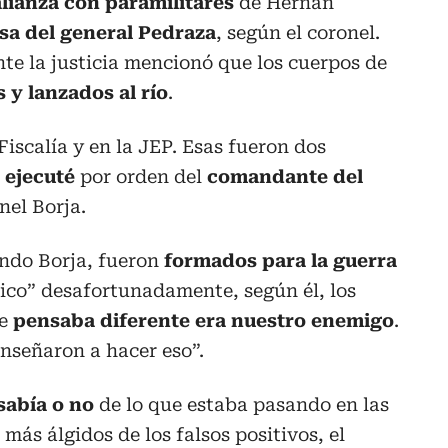
lianza con paramilitares
de Hernán
sa del general Pedraza
, según el coronel.
nte la justicia mencionó que los cuerpos de
s y lanzados al río
.
iscalía y en la JEP. Esas fueron dos
 ejecuté
por orden del
comandante del
nel Borja.
ndo Borja, fueron
formados para la guerra
ico” desafortunadamente, según él, los
ue
pensaba diferente era nuestro enemigo
.
señaron a hacer eso”.
sabía o no
de lo que estaba pasando en las
s más álgidos de los falsos positivos, el