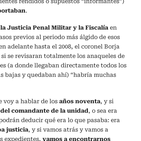
ientes rendidos o supuestos “informantes”)
portaban
.
la Justicia Penal Militar y la Fiscalía
en
asos previos al periodo más álgido de esos
 en adelante hasta el 2008, el coronel Borja
 si se revisaran totalmente los anaqueles de
res (a donde llegaban directamente todos los
as bajas y quedaban ahí) “habría muchas
e voy a hablar de los
años noventa
, y si
del comandante de la unidad
, o sea era
podrán deducir qué era lo que pasaba: era
a justicia
, y si vamos atrás y vamos a
os expedientes,
vamos a encontrarnos