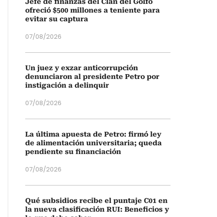
Jefe de finanzas del Clan del Golfo
ofreció $500 millones a teniente para
evitar su captura
07/08/2026
Un juez y exzar anticorrupción
denunciaron al presidente Petro por
instigación a delinquir
07/08/2026
La última apuesta de Petro: firmó ley
de alimentación universitaria; queda
pendiente su financiación
07/08/2026
Qué subsidios recibe el puntaje C01 en
la nueva clasificación RUI: Beneficios y