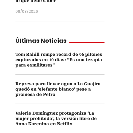
lo que debe saber
06/08/2026
Últimas Noticias
Tom Rahill rompe record de 96 pitones
capturadas en 10 días: “Es una terapia
para exmilitares”
Represa para llevar agua a La Guajira
quedó en ‘elefante blanco’ pese a
promesa de Petro
Valerie Domínguez protagoniza ‘La
mujer prohibida’, la versión libre de
Anna Karenina en Netflix