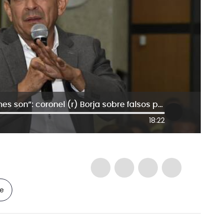
“Hay responsables que saben quiénes son”: coronel (r) Borja sobre falsos positivos
18:22
le