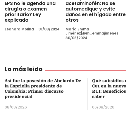
EPS no le agenda una
acetaminofén: No se
cirugía o examen
automedique y evite
prioritario? Ley
daños en el hígado entre
explicada
otros
Leandra Molina
31/08/2024
María Emma
Jiménez|@m_emmajimenez
30/08/2024
Lo más leído
Así fue la posesión de Abelardo De
Qué subsidios rec
la Espriella presidente de
C01 en la nueva c
Colombia: Primer discurso
RUI: Beneficios y
presidencial
saber
08/08/2026
06/08/2026