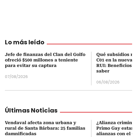
Lo más leído
Jefe de finanzas del Clan del Golfo
Qué subsidios rec
ofreció $500 millones a teniente
C01 en la nueva c
para evitar su captura
RUI: Beneficios y
saber
07/08/2026
06/08/2026
Últimas Noticias
Vendaval afecta zona urbana y
¿Alianza criminal
rural de Santa Bárbara: 25 familias
Primo Gay estarí
damnificadas
alianzas con el C