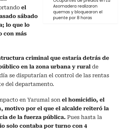
Ocupantes de predios en La
Asomadera realizaron
ortando
el
quemas y bloquearon el
pasado sábado
puente por 8 horas
; lo que lo
io con más
structura criminal que estaría detrás de
público en la zona urbana y rural
de
ía se disputarían el control de las rentas
rte del departamento.
impacto en Yarumal son
el homicidio, el
, motivo por el que el alcalde reiteró la
ia de la fuerza pública.
Pues hasta la
io solo contaba por turno con 4