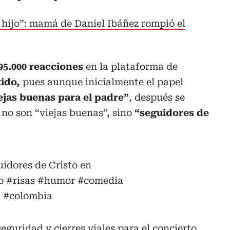
 hijo”: mamá de Daniel Ibáñez rompió el
95.000 reacciones
en la plataforma de
tido,
pues aunque inicialmente el papel
jas buenas para el padre”
, después se
 no son “viejas buenas”, sino
“seguidores de
uidores de Cristo en
o
#risas
#humor
#comedia
a
#colombia
uridad y cierres viales para el concierto