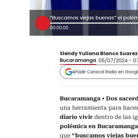
00:00:00
Slendy Yuliana Blanco Suarez
Bucaramanga
05/07/2024 - 0
Añadir Caracol Radio en Goog
Bucaramanga
Dos sacerd
una herramienta para hace
diario vivir
dentro de las i
polémica en Bucaramang
que
“buscamos viejas buen