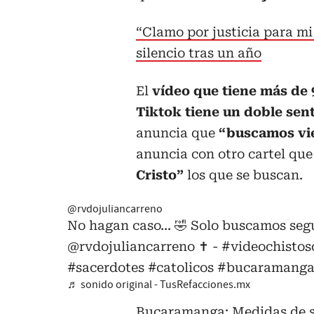
“Clamo por justicia para mi
silencio tras un año
El
vídeo que tiene más de 
Tiktok tiene un doble sen
anuncia que
“buscamos vie
anuncia con otro cartel que
Cristo”
los que se buscan.
@rvdojuliancarreno
No hagan caso... 🤣 Solo buscamos seg
@rvdojuliancarreno ✝️ -
#videochistos
#sacerdotes
#catolicos
#bucaramang
♬ sonido original - TusRefacciones.mx
Bucaramanga: Medidas de seg