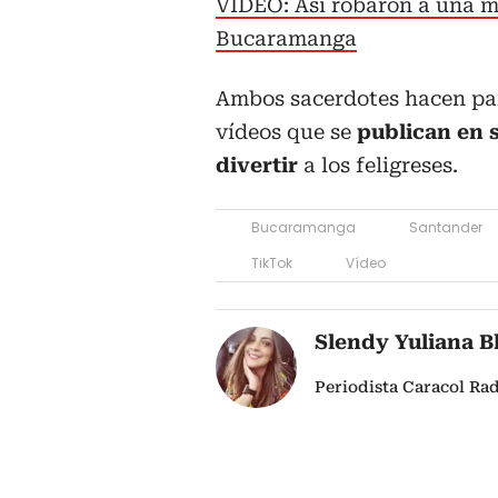
VIDEO: Así robaron a una m
Bucaramanga
Ambos sacerdotes hacen part
vídeos que se
publican en s
divertir
a los feligreses.
Bucaramanga
Santander
TikTok
Vídeo
Slendy Yuliana B
Periodista Caracol R