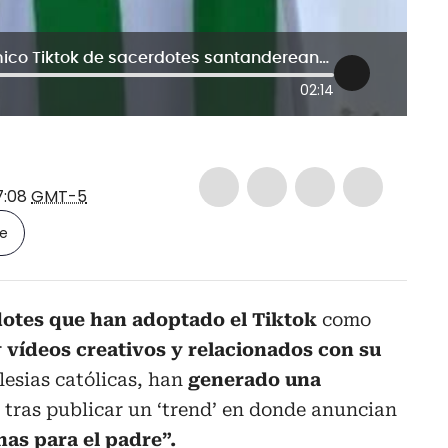
“Buscamos viejas buenas” el polémico Tiktok de sacerdotes santandereanos
02:14
7:08
GMT-5
le
otes que han adoptado el Tiktok
como
r
vídeos creativos y relacionados con su
glesias católicas, han
generado una
a
tras publicar un ‘trend’ en donde anuncian
as para el padre”.